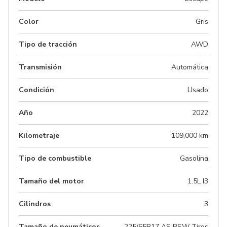
Color
Gris
Tipo de tracción
AWD
Transmisión
Automática
Condición
Usado
Año
2022
Kilometraje
109,000 km
Tipo de combustible
Gasolina
Tamaño del motor
1.5L I3
Cilindros
3
Tamaño de neumáticos
225/65R17 AS BSW Tires