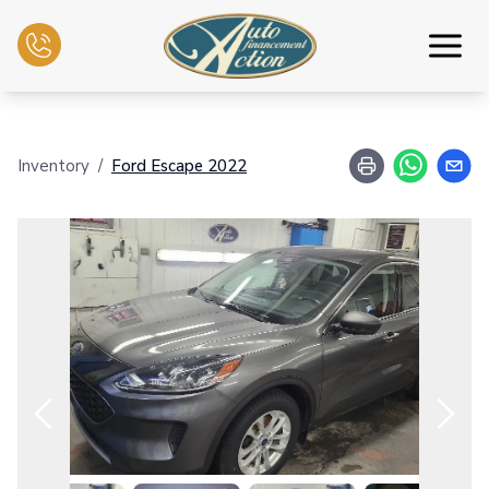
Inicio
Inventory
/
Ford
Escape
2022
Inventario
Intercambio
Servicios mecánicos
Contáctenos
Español