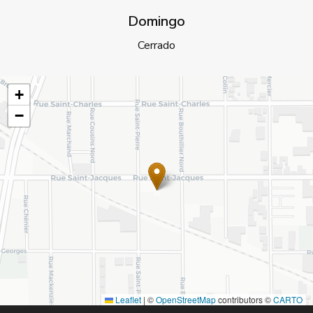
Domingo
Cerrado
+
−
Leaflet
|
©
OpenStreetMap
contributors ©
CARTO