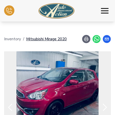
Inicio
Inventory
/
Mitsubishi
Mirage
2020
Inventario
Intercambio
Servicios mecánicos
Contáctenos
Español