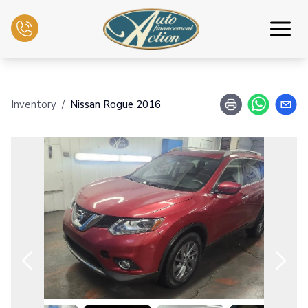
Inicio
Inventory
/
Nissan
Rogue
2016
Inventario
Intercambio
Servicios mecánicos
Contáctenos
Español