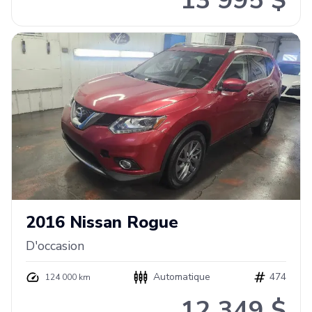
13 995 $
2016
Nissan
Rogue
D'occasion
Automatique
474
124 000 km
12 349 $